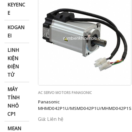
KEYENC
E
KOGAN
EI
LINH
KIỆN
ĐIỆN
TỬ
MÁY
AC SERVO MOTORS PANASONIC
TÍNH
Panasonic
NHỎ
MHMD042P1U/MSMD042P1U/MHMD042P1S
CP1
Giá: Liên hệ
MEAN