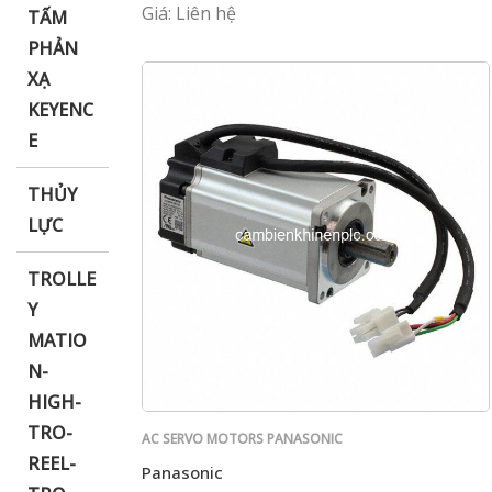
Giá: Liên hệ
TẤM
PHẢN
XẠ
KEYENC
E
THỦY
LỰC
TROLLE
Y
MATIO
N-
HIGH-
TRO-
AC SERVO MOTORS PANASONIC
REEL-
Panasonic