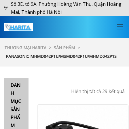
Số 3E, tổ 9A, Phường Hoàng Văn Thụ, Quận Hoàng
Mai, Thành phố Hà Nội
THƯƠNG MẠI HARITA
>
SẢN PHẨM
>
PANASONIC MHMD042P1U/MSMD042P1U/MHMD042P1S
DAN
Hiển thị tất cả 29 kết quả
H
MỤC
SẢN
PHẨ
M