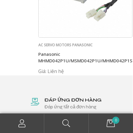
AC SERVO MOTORS PANASONIC
Panasonic
MHMD042P1U/MSMD042P1U/MHMD042P1S
Giá: Liên hệ
ĐÁP ỨNG ĐƠN HÀNG
Đáp ứng tất cả đơn hàng
0