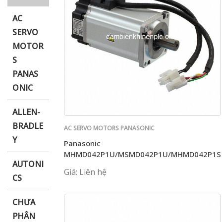
AC
SERVO
MOTOR
i XNK
S
PANAS
ONIC
ALLEN-
BRADLE
AC SERVO MOTORS PANASONIC
Y
Panasonic
MHMD042P1U/MSMD042P1U/MHMD042P1S
AUTONI
Giá: Liên hệ
CS
CHƯA
PHÂN