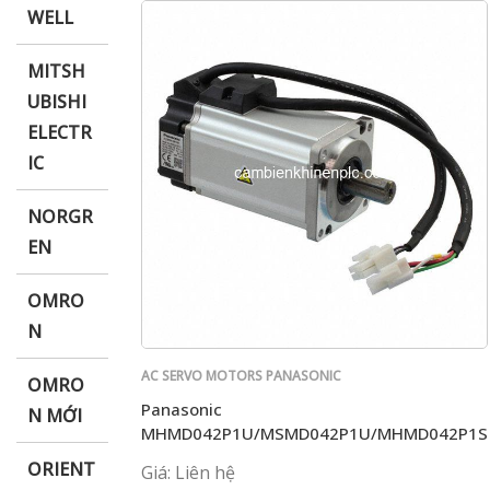
WELL
MITSH
UBISHI
ELECTR
IC
NORGR
EN
OMRO
N
AC SERVO MOTORS PANASONIC
OMRO
Panasonic
N MỚI
MHMD042P1U/MSMD042P1U/MHMD042P1S
ORIENT
Giá: Liên hệ