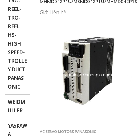
TRO-
MHMD042P1U/MSMD042P1U/MHMD042P1S
REEL-
Giá: Liên hệ
TRO-
REEL
HS-
HIGH
SPEED-
TROLLE
Y DUCT
PANAS
ONIC
WEIDM
ÜLLER
YASKAW
AC SERVO MOTORS PANASONIC
A