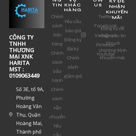
NG
VỤ
OW
KÝ ĐỂ
TIN
KHÁC
US
NHẬN
HÀNG
KHUYẾN
Chính
Twitter
MÃI
Yêu cầu
sách
Facebook
Đăng ký để
báo giá
bán
Instagram
nhận các tin
CÔNG TY
Đăng ký
tức và
TNHH
hàng
Pinterest
đại ký
THƯƠNG
chương trình
Chính
Youtube
MẠI XNK
khuyến mại.
Chính
sách
HARITA
sách
MST :
bảo
0109063449
giảm giá
hành
Số 3E, tổ 9A,
Chính
Phường
sách
Hoàng Văn
vận
Thụ, Quận
chuyển
Hoàng Mai,
Yêu
Thành phố
cầu