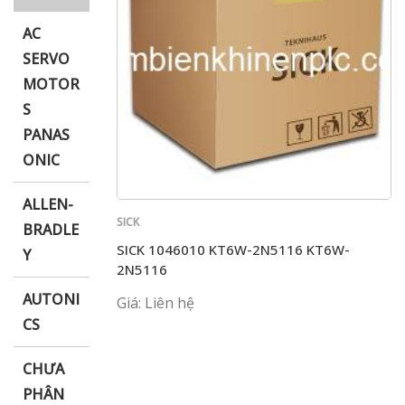
AC
SERVO
MOTOR
i XNK
S
PANAS
ONIC
ALLEN-
SICK
BRADLE
SICK 1046010 KT6W-2N5116 KT6W-
Y
2N5116
AUTONI
Giá: Liên hệ
CS
CHƯA
PHÂN