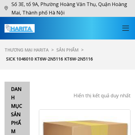
Số 3E, tổ 9A, Phường Hoàng Văn Thụ, Quận Hoàng
Mai, Thành phố Hà Nội
THƯƠNG MẠI HARITA
>
SẢN PHẨM
>
SICK 1046010 KT6W-2N5116 KT6W-2N5116
DAN
Hiển thị kết quả duy nhất
H
MỤC
SẢN
PHẨ
M