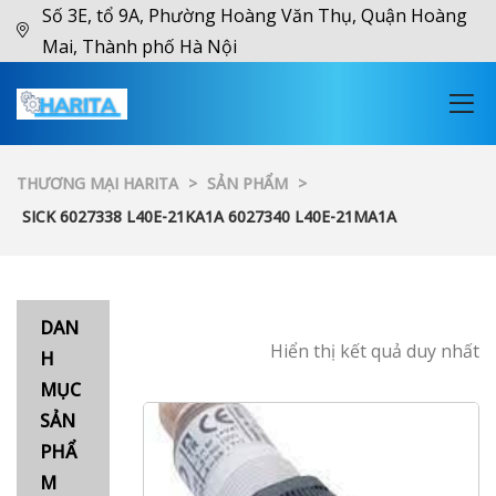
Số 3E, tổ 9A, Phường Hoàng Văn Thụ, Quận Hoàng
Mai, Thành phố Hà Nội
THƯƠNG MẠI HARITA
>
SẢN PHẨM
>
SICK 6027338 L40E-21KA1A 6027340 L40E-21MA1A
DAN
Hiển thị kết quả duy nhất
H
MỤC
SẢN
PHẨ
M