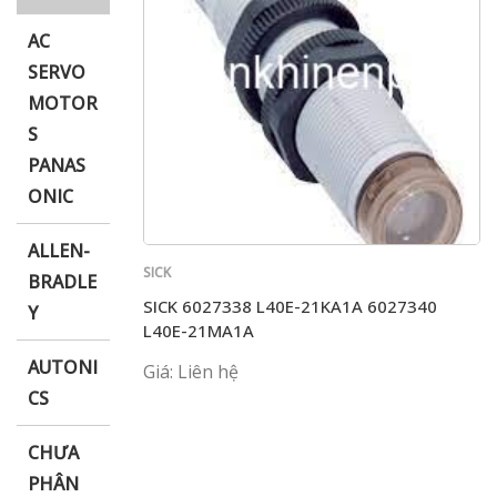
AC
SERVO
MOTOR
i XNK
S
PANAS
ONIC
ALLEN-
SICK
BRADLE
SICK 6027338 L40E-21KA1A 6027340
Y
L40E-21MA1A
AUTONI
Giá: Liên hệ
CS
CHƯA
PHÂN