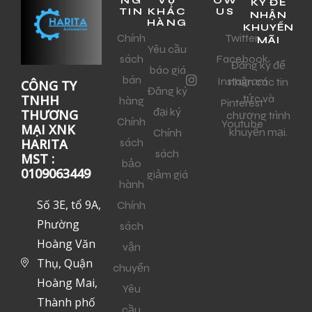
NG
VỤ
OW
KÝ ĐỂ
TIN
KHÁC
US
NHẬN
HÀNG
KHUYẾN
Chính
Twitter
MÃI
Yêu cầu
sách
Facebook
Đăng ký để
báo giá
bán
Instagram
nhận các tin
CÔNG TY
Đăng ký
tức và
TNHH
hàng
Pinterest
đại ký
THƯƠNG
chương trình
Chính
Youtube
MẠI XNK
khuyến mại.
Chính
sách
HARITA
sách
MST :
bảo
0109063449
giảm giá
hành
Số 3E, tổ 9A,
Chính
Phường
sách
Hoàng Văn
vận
Thụ, Quận
chuyển
Hoàng Mai,
Yêu
Thành phố
cầu